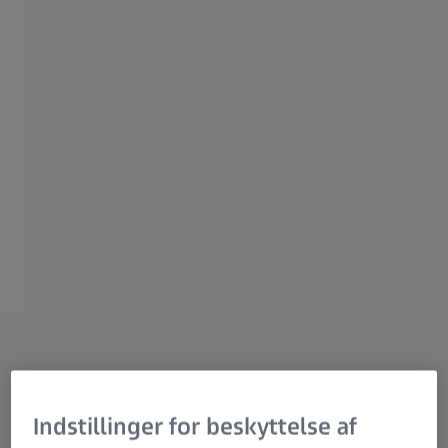
Udfordre grænserne for den
menneskelige fantasi
ZEISS i Danmark
Vision Care
Medicinsk
Teknologi til
Industriel
teknologi
fremstilling af
måleteknik
Udvidet
halvledere
virkelighed
Indstillinger for beskyttelse af