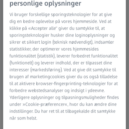
personlige oplysninger
Vi bruger forskellige sporingsteknologier for at give
dig en bedre oplevelse på vores hjemmeside. Ved at
Mikroskopi
Fotografi
Jagt
Løsninger til
klikke på «Accepter alle" giver du samtykke til, at
simuleringsprojektion
Cinematografi
Naturoplevelser
Planetarier
sporingsteknologier husker dine loginoplysninger og
sikrer et sikkert login (teknisk nødvendigt), indsamler
statistikker, der optimerer vores hjemmesides
funktionalitet (statistik), leverer forbedret funktionalitet
(funktionelt) og leverer indhold, der er tilpasset dine
interesser (markedsføring). Ved at give dit samtykke til
Spektroskopi
Digitale løsninger
brugen af marketingcookies giver du os også tilladelse
OEM-løsninger
til at aktivere browser-fingerprinting-teknologier for at
forbedre webstedsanalyser og indsigt i ydeevne.
Yderligere oplysninger og tilpasningsmuligheder findes
under »Cookie-præferencer«, hvor du kan ændre dine
indstillinger. Du har ret til at tilbagekalde dit samtykke
når som helst.