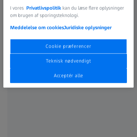
I vores
Privatlivspolitik
kan du læse flere oplysninger
om brugen af sporingsteknologi.
Meddelelse om cookies
Juridiske oplysninger
Cookie præferencer
Teknisk nødvendigt
Acceptér alle
ZEISS i Danmark
ZEISS Nordics omfatter koncernens aktiviteter i Danmark,
Finland, Norge og Sverige. ZEISS Nordics beskæftiger 195
medarbejdere og har hovedsæde i Stockholm.
I kraft af det nordiske setup råder ZEISS på tværs af de