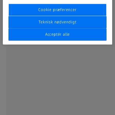
OFTE BRUGT
Cookie præferencer
MyZEISS
Teknisk nødvendigt
Acceptér alle
Køb online
Peer Insights
OM ZEISS
Overblik over ZEISS
Karriere
Newsroom