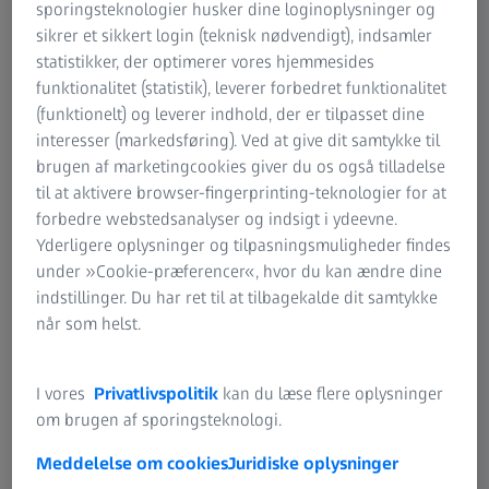
sporingsteknologier husker dine loginoplysninger og
Bregnerødvej 133A, 1st
sikrer et sikkert login (teknisk nødvendigt), indsamler
3460 Birkerød
statistikker, der optimerer vores hjemmesides
Denmark
funktionalitet (statistik), leverer forbedret funktionalitet
Tel. +45 70 15 70 15
(funktionelt) og leverer indhold, der er tilpasset dine
interesser (markedsføring). Ved at give dit samtykke til
brugen af marketingcookies giver du os også tilladelse
til at aktivere browser-fingerprinting-teknologier for at
forbedre webstedsanalyser og indsigt i ydeevne.
Yderligere oplysninger og tilpasningsmuligheder findes
Ikke alle produkter, tjenester, funktioner, anvendelser,
under »Cookie-præferencer«, hvor du kan ændre dine
behandlingsmuligheder og protokoller er godkendt eller
indstillinger. Du har ret til at tilbagekalde dit samtykke
understøttet af et produkts tilsigtet brug på alle markeder.
når som helst.
Godkendte mærkninger og instruktioner kan variere
mellem forskellige land eller regioner.
Produktspecifikationer er underagt ændringer i design og
leveringsomfang som følge af den løbende tekniske
I vores
Privatlivspolitik
kan du læse flere oplysninger
udvikling.
om brugen af sporingsteknologi.
Meddelelse om cookies
Juridiske oplysninger