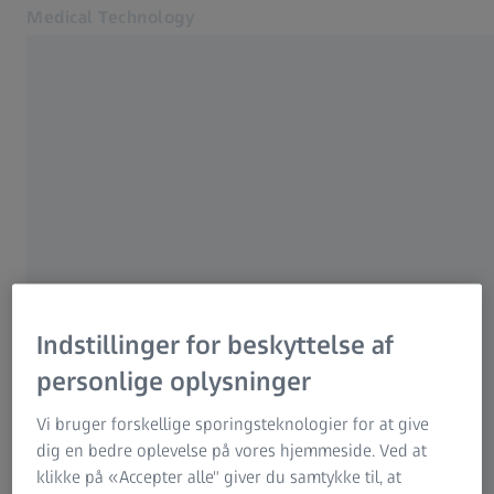
Medical Technology
Åbner i en anden fane
for healthcare professionals
CARL ZEISS A/S
MyZEISS
Virksomhedsoplysninger
Online shop
Vælg venligst
Kontakt os
Virksomhedsoplysninger
Relaterede ZEISS-websites
Indstillinger for beskyttelse af
Juridisk meddelelse
Til patienter
Carl Zeiss A/S
personlige oplysninger
Betingelser og vilkår
Til optikere og øjenlæger
For investorer
Vi bruger forskellige sporingsteknologier for at give
ZEISS Group
EULA
ZEISS Danmark
dig en bedre oplevelse på vores hjemmeside. Ved at
klikke på «Accepter alle" giver du samtykke til, at
Databeskyttelse
Medical Technology