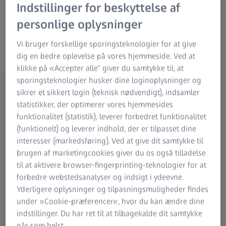
Indstillinger for beskyttelse af
personlige oplysninger
Vi bruger forskellige sporingsteknologier for at give
dig en bedre oplevelse på vores hjemmeside. Ved at
klikke på «Accepter alle" giver du samtykke til, at
ZEISS OPTIME-serviceplaner
sporingsteknologier husker dine loginoplysninger og
sikrer et sikkert login (teknisk nødvendigt), indsamler
De tre tilpassede OPTIME-serviceplaner spænder et
statistikker, der optimerer vores hjemmesides
certificeret sikkerhedsnet ud under dine ZEISS-systemer,
funktionalitet (statistik), leverer forbedret funktionalitet
som bygger på erfaring og garanterer driftssikkerheden.
(funktionelt) og leverer indhold, der er tilpasset dine
Vores serviceydelser hjælper dig med at bevare ZEISS-
interesser (markedsføring). Ved at give dit samtykke til
systemets værdi og investeringsafkast. Et fuldt serviceret
brugen af marketingcookies giver du os også tilladelse
instrument sikrer den diagnostiske nøjagtighed og
til at aktivere browser-fingerprinting-teknologier for at
behandlingspræcision, der danner grundlaget for dit
forbedre webstedsanalyser og indsigt i ydeevne.
professionelle omdømme. Og du kan også vælge mellem en
Yderligere oplysninger og tilpasningsmuligheder findes
række add-ons. Vi er fuldt ud dedikeret til at arbejde tæt
under »Cookie-præferencer«, hvor du kan ændre dine
sammen med dig for at finde den løsning, der bedst opfylder
indstillinger. Du har ret til at tilbagekalde dit samtykke
dine krav.
når som helst.