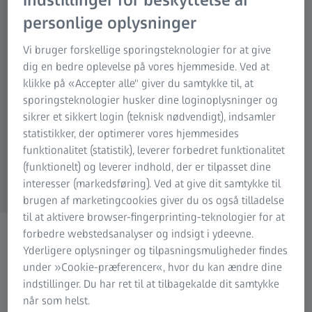
Indstillinger for beskyttelse af
personlige oplysninger
Vi bruger forskellige sporingsteknologier for at give
dig en bedre oplevelse på vores hjemmeside. Ved at
klikke på «Accepter alle" giver du samtykke til, at
sporingsteknologier husker dine loginoplysninger og
sikrer et sikkert login (teknisk nødvendigt), indsamler
statistikker, der optimerer vores hjemmesides
funktionalitet (statistik), leverer forbedret funktionalitet
(funktionelt) og leverer indhold, der er tilpasset dine
interesser (markedsføring). Ved at give dit samtykke til
brugen af marketingcookies giver du os også tilladelse
til at aktivere browser-fingerprinting-teknologier for at
forbedre webstedsanalyser og indsigt i ydeevne.
Yderligere oplysninger og tilpasningsmuligheder findes
Nærsynethed (myopi) er i bund og grund en form for
under »Cookie-præferencer«, hvor du kan ændre dine
dårligt syn, hvor de lysstråler, der trænger ind i øjet,
indstillinger. Du har ret til at tilbagekalde dit samtykke
fokuseres foran øjets nethinde. Når det ikke-korrigerede
når som helst.
øje ser ud på afstand med afslappet tilpasning, giver det