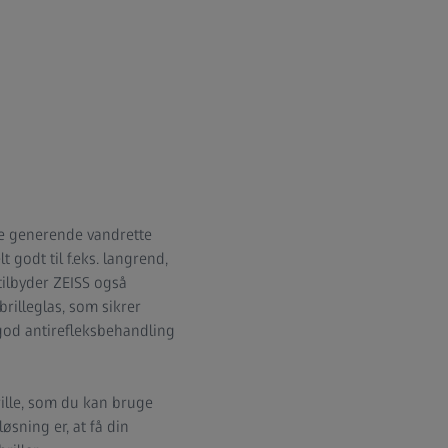
 de generende vandrette
t godt til f.eks. langrend,
tilbyder ZEISS også
brilleglas, som sikrer
god antirefleksbehandling
rille, som du kan bruge
øsning er, at få din