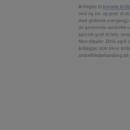
Brilleglas til
kurvede brille
vind og sol, og giver et s
med glidende overgang). Di
de generende vandrette ref
specielt godt til f.eks. l
filtre tilbyder ZEISS også
brilleglas, som sikrer br
antirefleksbehandling på d