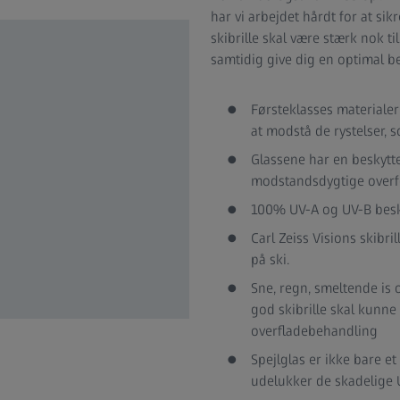
har vi arbejdet hårdt for at si
skibrille skal være stærk nok ti
samtidig give dig en optimal be
Førsteklasses materialer:
at modstå de rystelser, s
Glassene har en beskyt
modstandsdygtige overfo
100% UV-A og UV-B besky
Carl Zeiss Visions skibril
på ski.
Sne, regn, smeltende is o
god skibrille skal kunne
overfladebehandling
Spejlglas er ikke bare
udelukker de skadelige U