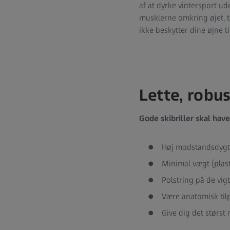
af at dyrke vintersport u
musklerne omkring øjet, t
ikke beskytter dine øjne ti
Lette, robus
Gode skibriller skal have
Høj modstandsdygti
Minimal vægt (plast 
Polstring på de vig
Være anatomisk tilp
Give dig det størst 