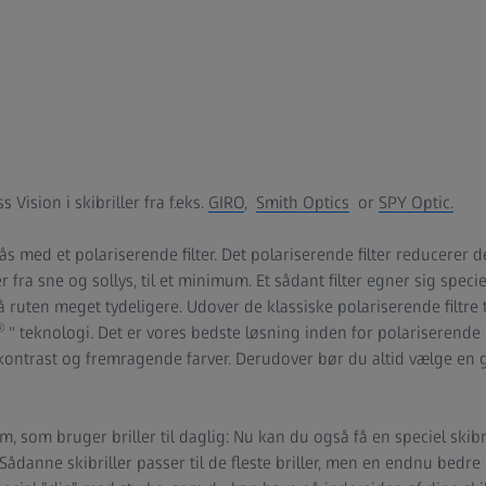
s Vision i skibriller fra f.eks.
GIRO
,
Smith Optics
or
SPY Optic.
fås med et polariserende filter. Det polariserende filter reducerer
r fra sne og sollys, til et minimum. Et sådant filter egner sig speciel
ruten meget tydeligere. Udover de klassiske polariserende filtre 
®
" teknologi. Det er vores bedste løsning inden for polariserende 
kontrast og fremragende farver. Derudover bør du altid vælge en 
em, som bruger briller til daglig: Nu kan du også få en speciel skib
Sådanne skibriller passer til de fleste briller, men en endnu bedre l