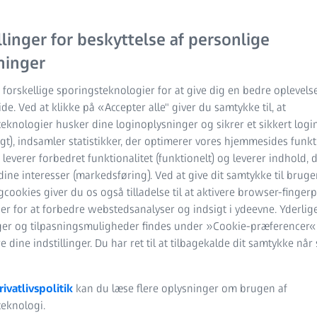
llinger for beskyttelse af personlige
ninger
 forskellige sporingsteknologier for at give dig en bedre oplevels
e. Ved at klikke på «Accepter alle" giver du samtykke til, at
eknologier husker dine loginoplysninger og sikrer et sikkert login
t), indsamler statistikker, der optimerer vores hjemmesides funkt
), leverer forbedret funktionalitet (funktionelt) og leverer indhold, 
 dine interesser (markedsføring). Ved at give dit samtykke til bruge
cookies giver du os også tilladelse til at aktivere browser-fingerp
er for at forbedre webstedsanalyser og indsigt i ydeevne. Yderlig
ger og tilpasningsmuligheder findes under »Cookie-præferencer«
 dine indstillinger. Du har ret til at tilbagekalde dit samtykke når
rivatlivspolitik
kan du læse flere oplysninger om brugen af
eknologi.