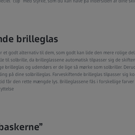
speciel ”clip” med styrke, som du kan have på indersiden af dine skib
nde brilleglas
r et godt alternativ til dem, som godt kan lide den mere rolige del 
rille til solbrille, da brilleglassene automatisk tilpasser sig de skif
ge brilleglas og udendørs er de lige så mørke som solbriller. Deru
ng på dine solbrilleglas. Farveskiftende brilleglas tilpasser sig ko
tid får den rette mængde lys. Brilleglassene fås i forskellige farve
yttelse
sbaskerne”