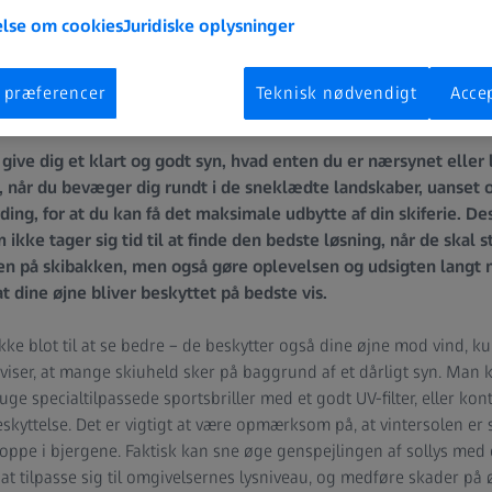
lse om cookies
Juridiske oplysninger
 præferencer
Teknisk nødvendigt
Accep
r give dig et klart og godt syn, hvad enten du er nærsynet elle
e, når du bevæger dig rundt i de sneklædte landskaber, uanset om
ing, for at du kan få det maksimale udbytte af din skiferie. 
kke tager sig tid til at finde den bedste løsning, når de skal stå
en på skibakken, men også gøre oplevelsen og udsigten langt
at dine øjne bliver beskyttet på bedste vis.
ikke blot til at se bedre – de beskytter også dine øjne mod vind, ku
 viser, at mange skiuheld sker på baggrund af et dårligt syn. Man
ge specialtilpassede sportsbriller med et godt UV-filter, eller ko
skyttelse. Det er vigtigt at være opmærksom på, at vintersolen er 
oppe i bjergene. Faktisk kan sne øge genspejlingen af sollys med 
 at tilpasse sig til omgivelsernes lysniveau, og medføre skader p