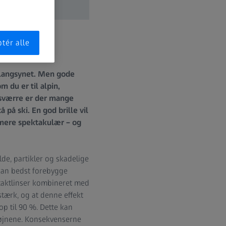
tér alle
r langsynet. Men gode
 du er til alpin,
Desværre er der mange
 på ski. En god brille vil
 mere spektakulær – og
lde, partikler og skadelige
 kan bedst forebygge
ntaktlinser kombineret med
stærk, og at denne effekt
op til 90 %. Dette kan
å øjnene. Konsekvenserne