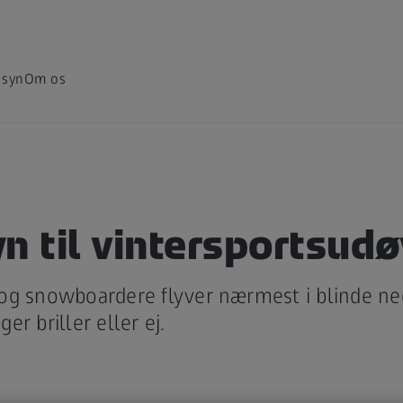
 syn
Om os
n til vintersportsud
og snowboardere flyver nærmest i blinde ne
r briller eller ej.