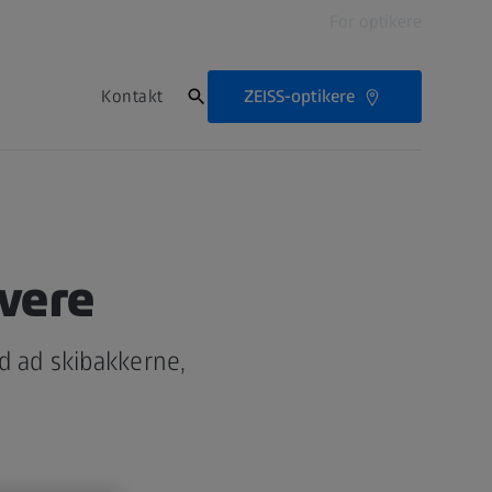
For optikere
ZEISS-optikere
Kontakt
øvere
d ad skibakkerne,