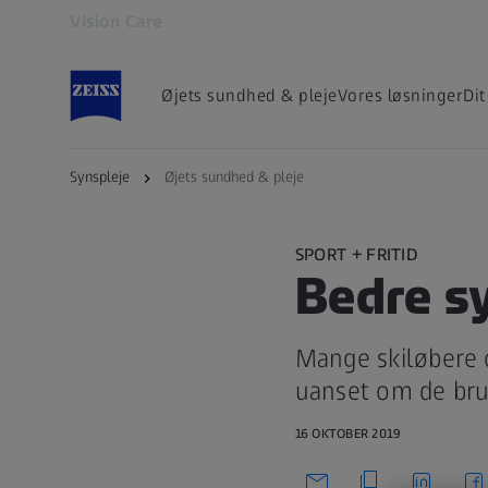
Vision Care
Åbner i en anden fane
Øjets sundhed & pleje
Vores løsninger
Dit
Synspleje
Øjets sundhed & pleje
SPORT + FRITID
Bedre sy
Mange skiløbere 
uanset om de bruge
16 OKTOBER 2019