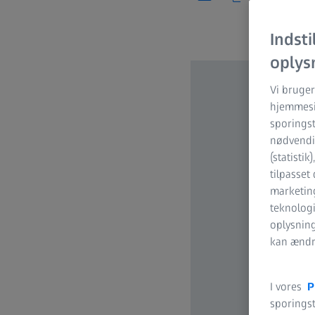
Indsti
oplys
Vi bruger
hjemmesid
sporingst
nødvendig
(statistik
tilpasset
marketing
teknologi
oplysnin
kan ændre
I vores
P
sporingst