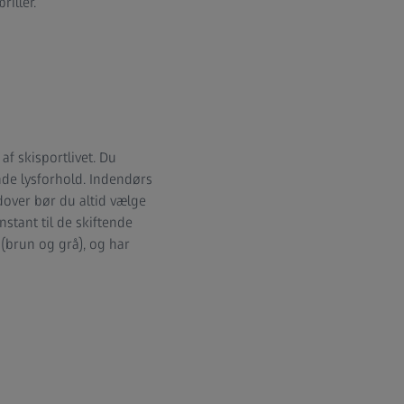
riller.
af skisportlivet. Du
tende lysforhold. Indendørs
dover bør du altid vælge
nstant til de skiftende
r (brun og grå), og har