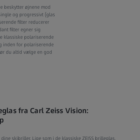
. De beskytter øjnene mod
single og progressivt (glas
serende filter reducerer
ant filter egner sig
de klassiske polariserende
ng inden for polariserende
bør du altid vælge en god
eglas fra Carl Zeiss Vision:
op
dine skibriller. Lige som i de klassiske ZEISS brilleglas,