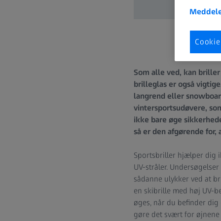
Meddele
Cookie
Som alle ved, kan brille
brilleglas er også vigtig
langrend eller snowboard
vintersportsudøvere, som i
ikke bare øge sikkerhed
så er den afgørende for, 
Sportsbriller hjælper dig 
UV-stråler. Undersøgelser
sådanne ulykker ved at bru
en skibrille med høj UV-be
øges, når du befinder dig 
gøre det svært for øjnene