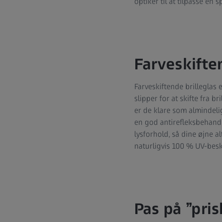
optiker til at tilpasse en 
Farveskifte
Farveskiftende brilleglas e
slipper for at skifte fra b
er de klare som almindeli
en god antirefleksbehandli
lysforhold, så dine øjne al
naturligvis 100 % UV-besk
Pas på ”pri