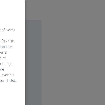
e på vores
 (teknisk
ionalitet
der er
n af
rinting-
ere
, hvor du
 som helst.