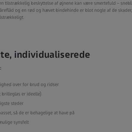
den tilstrækkelig beskyttelse af øjnene kan være smertefuld – sneb
åreflåd og en rød og hævet bindehinde er blot nogle af de skader,
lstrækkeligt.
te, individualiserede
:
ghed over for brud og ridser
brilleglas er ideelle)
tigste steder
asset, så de er behagelige at have på
mulige synsfelt