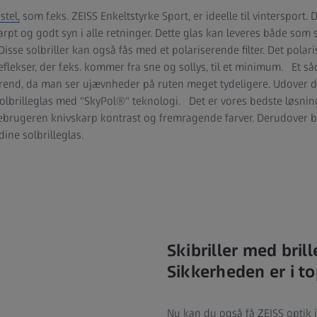
stel,
som f.eks. ZEISS Enkeltstyrke Sport, er ideelle til vintersport
karpt og godt syn i alle retninger. Dette glas kan leveres både som 
sse solbriller kan også fås med et polariserende filter. Det polari
lekser, der f.eks. kommer fra sne og sollys, til et minimum. Et såd
angrend, da man ser ujævnheder på ruten meget tydeligere. Udover 
 solbrilleglas med "SkyPol®" teknologi. Det er vores bedste løsni
illebrugeren knivskarp kontrast og fremragende farver. Derudover 
ine solbrilleglas.
Skibriller med brill
Sikkerheden er i t
Nu kan du også få ZEISS optik i 