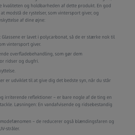
kre kvaliteten og holdbarheden af dette produkt. En god
l at modstå de rystelser, som vintersport giver, og
skyttelse af dine øjne:
 Glassene er lavet i polycarbonat, så de er stærke nok til
om vintersport giver.
tende overfladebehandling, som gør dem
r ridser og dugfri.
ttelse.
ler er udviklet til at give dig det bedste syn, når du står
g irriterende reflektioner – er bare nogle af de ting en
 tackle. Løsningen: En vandafvisende og ridsebestandig
 et modefænomen – de reducerer også blændingsfaren og
V-stråler.