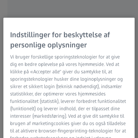
deres forsøg på at levere det perfekte syn til
mennesker, som holder af vandsport og aktiviteter i og
på vand. Præcist hvad er fordelene ved
vandsportsbriller? Hvad er de bedste modeller til
Indstillinger for beskyttelse af
surfere, sejlere, svømmere og andre
vandsportsentusiaster?
personlige oplysninger
Vi bruger forskellige sporingsteknologier for at give
dig en bedre oplevelse på vores hjemmeside. Ved at
Grundlæggende krav til vandsportsbriller
klikke på «Accepter alle" giver du samtykke til, at
sporingsteknologier husker dine loginoplysninger og
Hvad enten du holder af at sejle, dykke eller surfe, bør de
sikrer et sikkert login (teknisk nødvendigt), indsamler
briller, du vælger til din vandsport, yde 100 procent
statistikker, der optimerer vores hjemmesides
beskyttelse imod skadelige UV-A og UV-B stråler. Ved
funktionalitet (statistik), leverer forbedret funktionalitet
solbriller uden styrke, se da efter CE-mærket og EN
(funktionelt) og leverer indhold, der er tilpasset dine
1836:1997-betegnelsen for at sikre, at du er ordentligt
interesser (markedsføring). Ved at give dit samtykke til
beskyttet. For at opnå et refleksfrit syn, anbefaler
brugen af marketingcookies giver du os også tilladelse
eksperter brugen af et
integreret polariserende filter
samt
til at aktivere browser-fingerprinting-teknologier for at
brilleglas, der gennem den rette coating er så slidstærke