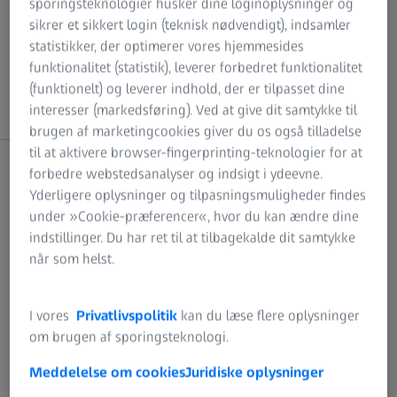
sporingsteknologier husker dine loginoplysninger og
samt røg, UV-lys, støv eller træk. Sygdomme i
sikrer et sikkert login (teknisk nødvendigt), indsamler
tårekanalerne kan også udløse bindehindekatar.
statistikker, der optimerer vores hjemmesides
Bindehindekatar er en af de mest almindelige former for
funktionalitet (statistik), leverer forbedret funktionalitet
øjenbetændelse, der findes.
(funktionelt) og leverer indhold, der er tilpasset dine
interesser (markedsføring). Ved at give dit samtykke til
brugen af marketingcookies giver du os også tilladelse
til at aktivere browser-fingerprinting-teknologier for at
Behandling
forbedre webstedsanalyser og indsigt i ydeevne.
Yderligere oplysninger og tilpasningsmuligheder findes
under »Cookie-præferencer«, hvor du kan ændre dine
Behandling af bindehindekatar:
indstillinger. Du har ret til at tilbagekalde dit samtykke
når som helst.
Behandlingen af bindehindekatar afhænger af årsagen.
Der skelnes mellem bakteriel, viral og allergisk
bindehindekatar. Det tilrådes at undlade at bruge
I vores
Privatlivspolitik
kan du læse flere oplysninger
kontaktlinser, til infektionen er helbredt.
om brugen af sporingsteknologi.
Meddelelse om cookies
Juridiske oplysninger
Bakteriel bindehindekatar:
Et let tilfælde af bakteriel bindehindekatar helbreder