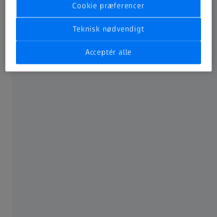
Cookie præferencer
Bliv partner
Teknisk nødvendigt
Træning og uddannelse
Acceptér alle
Forretningsstøtte
OM ZEISS
Overblik over ZEISS
Karriere
Newsroom
Compliance