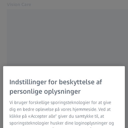
Vision Care
Åbner i en anden fane
til optikere
ZEISS TIL OPTIKERE OG ØJENLÆGER
Brilleglas
Kontakt os
Udstyr
Optiker og øjenlæge
Yderligere produkter
Support
Optiker og øjenlæge
Om os
Indstillinger for beskyttelse af
Vi hjælper dig gerne med dine spørgsmål -
Kontakt
Forbruger
personlige oplysninger
fortæl os, hvad vi kan hjælpe dig med, og vi
Til forbrugerweb
vender tilbage til dig så hurtigt som muligt.
Relaterede ZEISS-websites
Vi bruger forskellige sporingsteknologier for at give
dig en bedre oplevelse på vores hjemmeside. Ved at
klikke på «Accepter alle" giver du samtykke til, at
For forbrugere
sporingsteknologier husker dine loginoplysninger og
Medicinsk teknologi