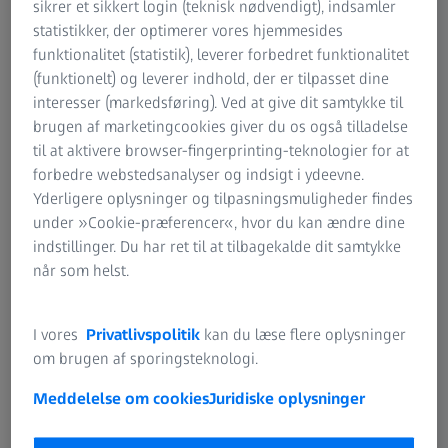
sikrer et sikkert login (teknisk nødvendigt), indsamler
ZEISS Sunlens
statistikker, der optimerer vores hjemmesides
Information Restrisici
Kontakt os
funktionalitet (statistik), leverer forbedret funktionalitet
ZEISS Group
(funktionelt) og leverer indhold, der er tilpasset dine
interesser (markedsføring). Ved at give dit samtykke til
brugen af marketingcookies giver du os også tilladelse
Lav en aftale
til at aktivere browser-fingerprinting-teknologier for at
forbedre webstedsanalyser og indsigt i ydeevne.
Yderligere oplysninger og tilpasningsmuligheder findes
under »Cookie-præferencer«, hvor du kan ændre dine
Bliv ZEISS-partner
indstillinger. Du har ret til at tilbagekalde dit samtykke
når som helst.
I vores
Privatlivspolitik
kan du læse flere oplysninger
om brugen af sporingsteknologi.
Meddelelse om cookies
Juridiske oplysninger
OFTE BRUGT