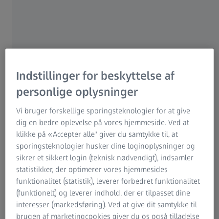
Indstillinger for beskyttelse af
personlige oplysninger
s af den første i sin art:
Vi bruger forskellige sporingsteknologier for at give
illeglas med NeurOptix-
dig en bedre oplevelse på vores hjemmeside. Ved at
1
 af 95 % af optikere.
®
Med DuraVision
Plus-port
klikke på «Accepter alle" giver du samtykke til, at
yderligere forbedret dets 
sporingsteknologier husker dine loginoplysninger og
overfladebehandlinger, så
sikrer et sikkert login (teknisk nødvendigt), indsamler
fremragende optik bliver b
statistikker, der optimerer vores hjemmesides
fremhævet bedre. ​
funktionalitet (statistik), leverer forbedret funktionalitet
(funktionelt) og leverer indhold, der er tilpasset dine
interesser (markedsføring). Ved at give dit samtykke til
Læs mere
brugen af marketingcookies giver du os også tilladelse