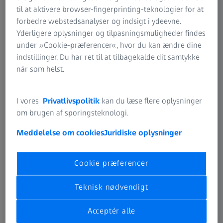
til at aktivere browser-fingerprinting-teknologier for at
forbedre webstedsanalyser og indsigt i ydeevne.
Yderligere oplysninger og tilpasningsmuligheder findes
under »Cookie-præferencer«, hvor du kan ændre dine
indstillinger. Du har ret til at tilbagekalde dit samtykke
Opdag ZEISS brilleglas til alle
når som helst.
aldersgrupper
Skræddersyede løsninger for unikke synsbehov.
I vores
Privatlivspolitik
kan du læse flere oplysninger
om brugen af sporingsteknologi.
Meddelelse om cookies
Juridiske oplysninger
BRILLEGLASTYPE
Enkeltstyrkeglas
Cookie præferencer
Teknisk nødvendigt
Acceptér alle