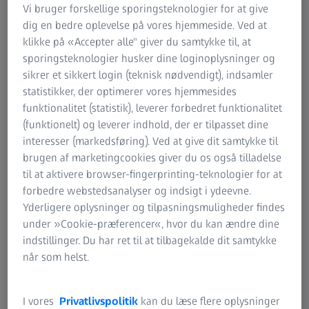
Vi bruger forskellige sporingsteknologier for at give
Nokia mobiltelefoner: Innovation har banet vejen i Carl
dig en bedre oplevelse på vores hjemmeside. Ved at
Zeiss' virksomhedshistorie. Dette gælder selvfølgelig
klikke på «Accepter alle" giver du samtykke til, at
også for udviklingen af brilleglasteknologi, produktion,
sporingsteknologier husker dine loginoplysninger og
måleinstrumenter og forstørrende synshjælpemidler.
sikrer et sikkert login (teknisk nødvendigt), indsamler
statistikker, der optimerer vores hjemmesides
Nogle tror måske, at alle briller er ens. I så fald tager de
funktionalitet (statistik), leverer forbedret funktionalitet
fejl, for det er de små finesser såsom præcision i opmåling
(funktionelt) og leverer indhold, der er tilpasset dine
og produktion, kvalitetsmaterialer, avanceret teknologi
interesser (markedsføring). Ved at give dit samtykke til
samt kvalitetskontrol, som er afgørende for, om et par
brugen af marketingcookies giver du os også tilladelse
briller er et redskab, som brugeren kan stole på i enhver
til at aktivere browser-fingerprinting-teknologier for at
situation.
forbedre webstedsanalyser og indsigt i ydeevne.
Som følge heraf har Carl Zeiss' virksomhedshistorie inden
Yderligere oplysninger og tilpasningsmuligheder findes
for fremstillingen af brilleglas sat mange milepæle med
under »Cookie-præferencer«, hvor du kan ændre dine
opfindelsen af talrige innovative løsninger. I 1937 opfandt
indstillinger. Du har ret til at tilbagekalde dit samtykke
Carl Zeiss antirefleksbehandlingen, og virksomheden
når som helst.
fremstillede de første
brilleglas med antifleksbehandling
i
1959.
I 1983 introducerede Carl Zeiss verdens første
progressive
I vores
Privatlivspolitik
kan du læse flere oplysninger
glas
med horisontal symmetri og gjorde det dermed