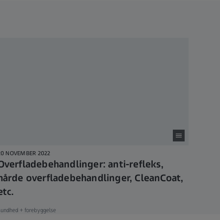
20 NOVEMBER 2022
Overfladebehandlinger: anti-refleks,
hårde overfladebehandlinger, CleanCoat,
etc.
Sundhed + forebyggelse