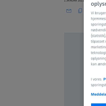
1 JANUAR 2022
oplys
Vi bruger
hjemmesid
sporingst
nødvendig
(statistik
tilpasset
marketing
teknologi
oplysnin
kan ændre
I vores
P
sporingst
Meddele