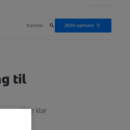
For optikere
ZEISS-optikere
Kontakt
g til
nge er ikke klar