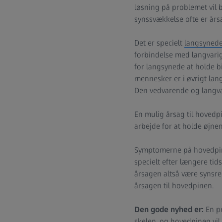
løsning på problemet vil be
synssvækkelse ofte er års
Det er specielt
langsynede
forbindelse med langvarig
for langsynede at holde b
mennesker er i øvrigt lang
Den vedvarende og langvar
En mulig årsag til hovedp
arbejde for at holde øjnen
Symptomerne på hovedpine 
specielt efter længere ti
årsagen altså være synsre
årsagen til hovedpinen.
Den gode nyhed er:
En pe
skelen, og hovedpinen vil 