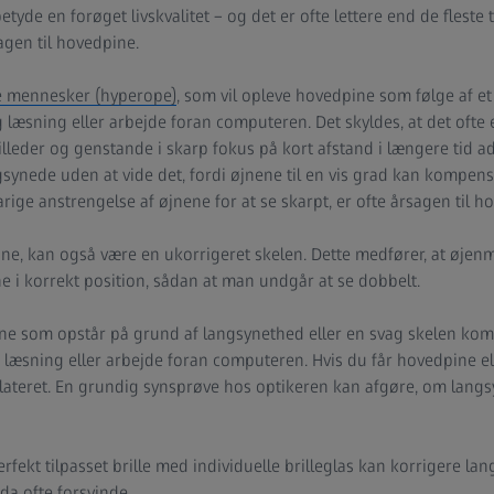
tyde en forøget livskvalitet – og det er ofte lettere end de fleste t
agen til hovedpine.
 mennesker (hyperope)
, som vil opleve hovedpine som følge af et 
 læsning eller arbejde foran computeren. Det skyldes, at det ofte 
illeder og genstande i skarp fokus på kort afstand i længere tid
synede uden at vide det, fordi øjnene til en vis grad kan kompens
ige anstrengelse af øjnene for at se skarpt, er ofte årsagen til h
ine, kan også være en ukorrigeret skelen. Dette medfører, at øje
e i korrekt position, sådan at man undgår at se dobbelt.
som opstår på grund af langsynethed eller en svag skelen kommer
ds læsning eller arbejde foran computeren. Hvis du får hovedpine e
lateret. En grundig synsprøve hos optikeren kan afgøre, om langsy
rfekt tilpasset brille med individuelle brilleglas kan korrigere la
da ofte forsvinde.