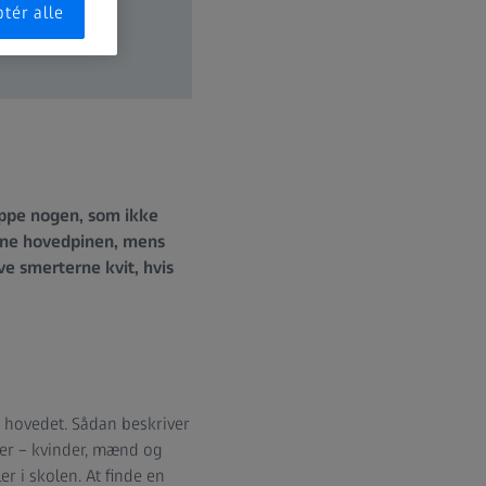
tér alle
næppe nogen, som ikke
rne hovedpinen, mens
ve smerterne kvit, hvis
 hovedet. Sådan beskriver
ver – kvinder, mænd og
r i skolen. At finde en