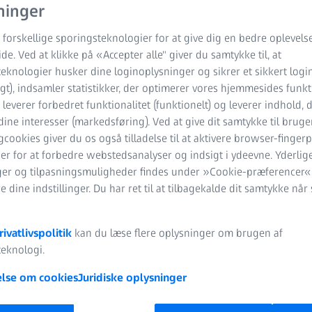
ninger
 forskellige sporingsteknologier for at give dig en bedre oplevels
e. Ved at klikke på «Accepter alle" giver du samtykke til, at
eknologier husker dine loginoplysninger og sikrer et sikkert login
t), indsamler statistikker, der optimerer vores hjemmesides funkt
), leverer forbedret funktionalitet (funktionelt) og leverer indhold, 
 dine interesser (markedsføring). Ved at give dit samtykke til bruge
cookies giver du os også tilladelse til at aktivere browser-fingerp
er for at forbedre webstedsanalyser og indsigt i ydeevne. Yderlig
ger og tilpasningsmuligheder findes under »Cookie-præferencer«
 dine indstillinger. Du har ret til at tilbagekalde dit samtykke når
rivatlivspolitik
kan du læse flere oplysninger om brugen af
eknologi.
lse om cookies
Juridiske oplysninger