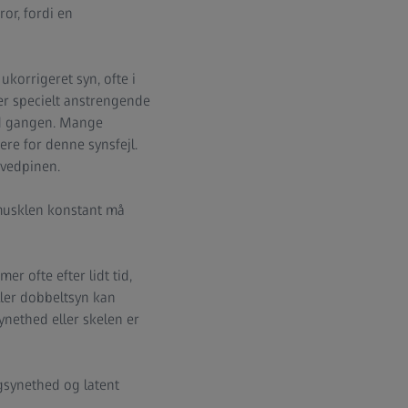
ror, fordi en
ukorrigeret syn, ofte i
er specielt anstrengende
 ad gangen. Mange
ere for denne synsfejl.
ovedpinen.
nmusklen konstant må
 ofte efter lidt tid,
ller dobbeltsyn kan
nethed eller skelen er
ngsynethed og latent