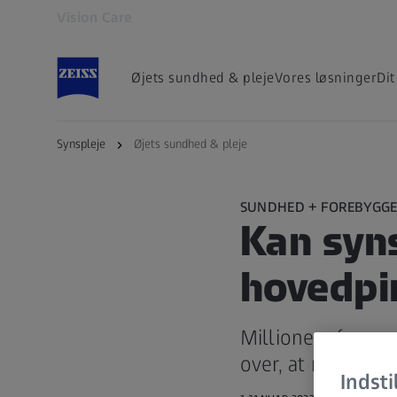
Vision Care
Åbner i en anden fane
Øjets sundhed & pleje
Vores løsninger
Dit
Synspleje
Øjets sundhed & pleje
SUNDHED + FOREBYGGE
Kan syn
hovedpi
Millioner af men
over, at nye brill
Indsti