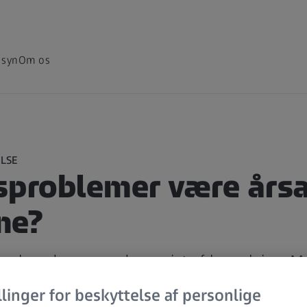
 syn
Om os
LSE
sproblemer være årsa
ne?
nesker plages regelmæssigt af hovedpine. Ma
er ofte kan hjælpe.
llinger for beskyttelse af personlige