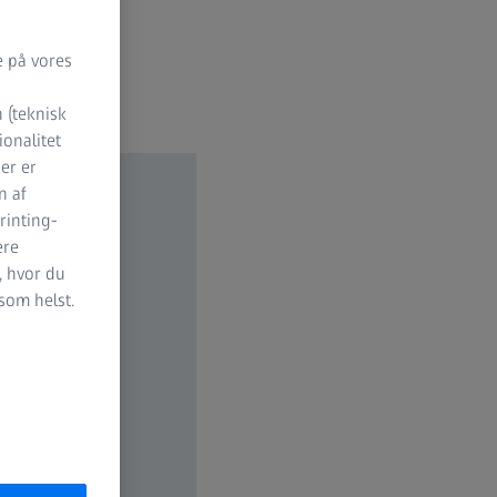
e på vores
 (teknisk
ionalitet
der er
n af
rinting-
ere
, hvor du
 som helst.