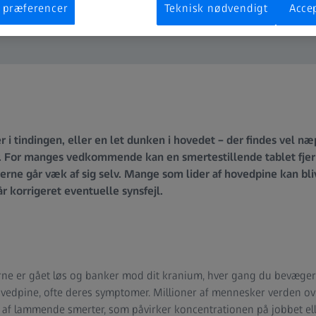
 præferencer
Teknisk nødvendigt
Accep
r i tindingen, eller en let dunken i hovedet – der findes vel 
. For manges vedkommende kan en smertestillende tablet fje
erne går væk af sig selv. Mange som lider af hovedpine kan bli
år korrigeret eventuelle synsfejl.
rne er gået løs og banker mod dit kranium, hver gang du bevæger
ovedpine, ofte deres symptomer. Millioner af mennesker verden o
 af lammende smerter, som påvirker koncentrationen på jobbet elle