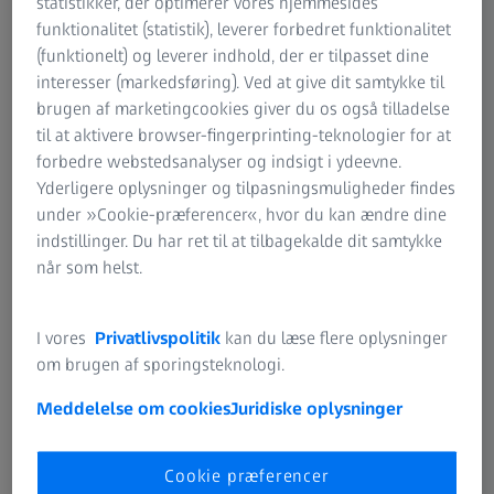
statistikker, der optimerer vores hjemmesides
funktionalitet (statistik), leverer forbedret funktionalitet
Når du får et par helt nye briller, som du aldrig har haft på
(funktionelt) og leverer indhold, der er tilpasset dine
før, skal du først vænne dig til dem. For nogle tager det et
interesser (markedsføring). Ved at give dit samtykke til
par dage at vænne sig til de nye briller, mens andre skal
brugen af marketingcookies giver du os også tilladelse
bruge op til to uger. Så det er helt normalt, hvis du kan se
til at aktivere browser-fingerprinting-teknologier for at
kanten af brillestellet, når du tager brillerne på første
forbedre webstedsanalyser og indsigt i ydeevne.
gang. Grunden til dette ligger i hjernens visuelle center.
Yderligere oplysninger og tilpasningsmuligheder findes
Den skal først tilpasse sig de nye, stærkt forbedrede
under »Cookie-præferencer«, hvor du kan ændre dine
synsforhold. Det gælder også for dem som har fået en
indstillinger. Du har ret til at tilbagekalde dit samtykke
anden styrke i deres brilleglas, eller for dem som har valgt
når som helst.
et nyt brillestel eller en ny type brilleglas. Det er derfor
vigtigt at fortsætte med at bruge dine briller hele tiden, så
dine øjne kan tilpasse sig til dem.
I vores
Privatlivspolitik
kan du læse flere oplysninger
om brugen af sporingsteknologi.
Meddelelse om cookies
Juridiske oplysninger
Du kan have ventet for længe
Cookie præferencer
Det er naturens gang: Når man er mellem 40 og 49 år