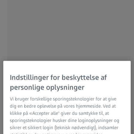
synsproblemer. Det er selvfølgelig klart at det er nemt at
blive frustreret, hvis du får et par nye briller, som du ikke
kan se skarpt med lige fra starten.
Men det kan der være
mange forskellige årsager til:
Indstillinger for beskyttelse af
personlige oplysninger
Vi bruger forskellige sporingsteknologier for at give
dig en bedre oplevelse på vores hjemmeside. Ved at
klikke på «Accepter alle" giver du samtykke til, at
sporingsteknologier husker dine loginoplysninger og
sikrer et sikkert login (teknisk nødvendigt), indsamler
Tilvænningsperioden