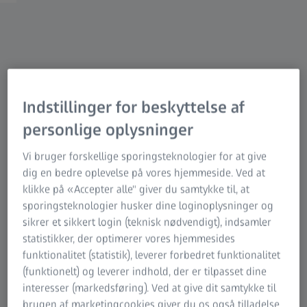
Indstillinger for beskyttelse af
personlige oplysninger
Vi bruger forskellige sporingsteknologier for at give
dig en bedre oplevelse på vores hjemmeside. Ved at
klikke på «Accepter alle" giver du samtykke til, at
sporingsteknologier husker dine loginoplysninger og
sikrer et sikkert login (teknisk nødvendigt), indsamler
statistikker, der optimerer vores hjemmesides
funktionalitet (statistik), leverer forbedret funktionalitet
(funktionelt) og leverer indhold, der er tilpasset dine
interesser (markedsføring). Ved at give dit samtykke til
brugen af marketingcookies giver du os også tilladelse