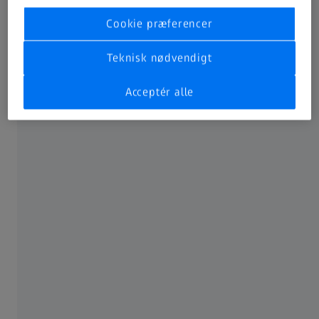
Cookie præferencer
Teknisk nødvendigt
Acceptér alle
Hvad er ultraviolet stråling (uv-stråling)?
Solen udsender synligt lys, varme og ultraviolet stråling
(uv-stråling). Denne uv-stråling kan inddeles i tre grupper
– UVA, UVB og UVC.
Solstråler bevæger sig gennem atmosfæren, hvorefter
ozonlaget, vanddamp, kuldioxid og ilt absorberer alle UVC-
stråler og ca. 90 % af UVB-strålerne. Den rest uv-stråling,
der når jorden, består af UVA og en lille procentdel UVB-