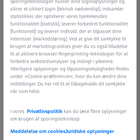
fotokeratitis, fotoældning (dermatoheliosis) og grå stær
sporingsteknologier husker dine loginoplysninger og
1
over tid.
sikrer et sikkert login (teknisk nødvendigt), indsamler
statistikker, der optimerer vores hjemmesides
Som forælder ønsker du naturligvis det bedste for dine
funktionalitet (statistik), leverer forbedret funktionalitet
børn, og du kan muligvis føle en splittelse ved at opfordre
(funktionelt) og leverer indhold, der er tilpasset dine
til leg udendørs, når der er farer forbundet med det. Den
interesser (markedsføring). Ved at give dit samtykke til
gode nyhed er, at du med den korrekte uv-beskyttelse kan
brugen af marketingcookies giver du os også tilladelse
få det bedste af to verdener. For at forstå, hvad uv-
til at aktivere browser-fingerprinting-teknologier for at
beskyttelse består i, skal vi gå et skridt tilbage og se på,
forbedre webstedsanalyser og indsigt i ydeevne.
hvad uv-stråling er.
Yderligere oplysninger og tilpasningsmuligheder findes
under »Cookie-præferencer«, hvor du kan ændre dine
indstillinger. Du har ret til at tilbagekalde dit samtykke
når som helst.
I vores
Privatlivspolitik
kan du læse flere oplysninger
om brugen af sporingsteknologi.
Meddelelse om cookies
Juridiske oplysninger