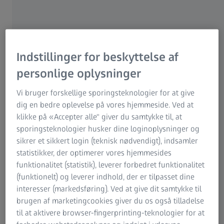
også fører til langvarige, uoprettelige skader. Mens en
utilstrækkelig korrigering af nærsynethed faktisk kan gøre
brillebrugeren endnu mere nærsynet, er der ingen
rapporter, der viser at det samme gør sig gældende ved
Indstillinger for beskyttelse af
langsynethed. Alligevel skal øjet yde et større, og ind
imellem meget vanskeligt, arbejde for at opnå et klart syn.
personlige oplysninger
Årsag: En under- eller overkorrigering betyder at
brilleglasset ikke yder den optimale støtte. For en person
Vi bruger forskellige sporingsteknologier for at give
med aldersrelateret synstab, kendt som presbyopi, kan
dig en bedre oplevelse på vores hjemmeside. Ved at
forkerte brilleglas føre til utilpashed, fx på vej op ad
klikke på «Accepter alle" giver du samtykke til, at
trapper, da synsfeltet her sløres.
sporingsteknologier husker dine loginoplysninger og
sikrer et sikkert login (teknisk nødvendigt), indsamler
Vores visuelle system er utroligt fleksibelt: det "lærer" at
statistikker, der optimerer vores hjemmesides
fokusere korrekt ved forskellige afstande og tilpasser
funktionalitet (statistik), leverer forbedret funktionalitet
vores syn til den enkelte situation så godt som muligt –
(funktionelt) og leverer indhold, der er tilpasset dine
afhængigt af eventuelle visuelle defekter.
interesser (markedsføring). Ved at give dit samtykke til
brugen af marketingcookies giver du os også tilladelse
Man ser ofte andre knibe øjnene sammen, når de ikke
til at aktivere browser-fingerprinting-teknologier for at
længere tydeligt kan læse ordene på deres mobiltelefon,